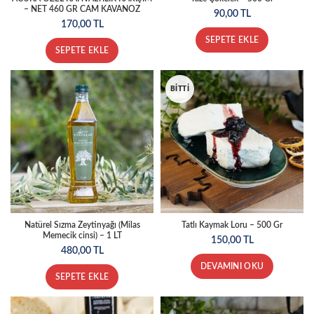
– NET 460 GR CAM KAVANOZ
90,00
TL
170,00
TL
SEPETE EKLE
SEPETE EKLE
BITTI
Natürel Sızma Zeytinyağı (Milas
Tatlı Kaymak Loru – 500 Gr
Memecik cinsi) – 1 LT
150,00
TL
480,00
TL
DEVAMINI OKU
SEPETE EKLE