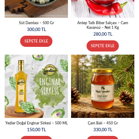
Süt Damlası – 500 Gr
Antep Tatlı Biber Salçası – Cam
Kavanoz – Net 1 Kg
300,00
TL
280,00
TL
SEPETE EKLE
SEPETE EKLE
Yedier Doğal Enginar Sirkesi – 500 ML
Çam Balı – 450 Gr
150,00
TL
330,00
TL