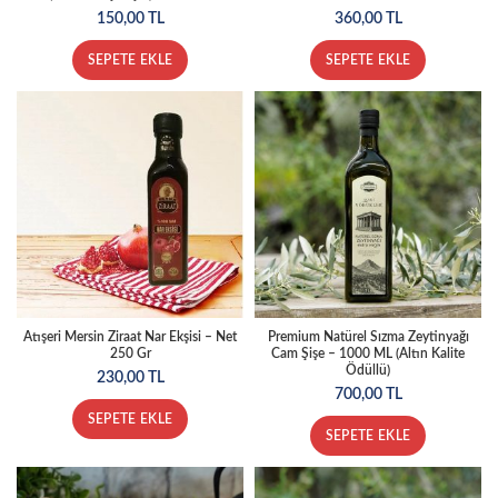
150,00
TL
360,00
TL
SEPETE EKLE
SEPETE EKLE
Atışeri Mersin Ziraat Nar Ekşisi – Net
Premium Natürel Sızma Zeytinyağı
250 Gr
Cam Şişe – 1000 ML (Altın Kalite
Ödüllü)
230,00
TL
700,00
TL
SEPETE EKLE
SEPETE EKLE