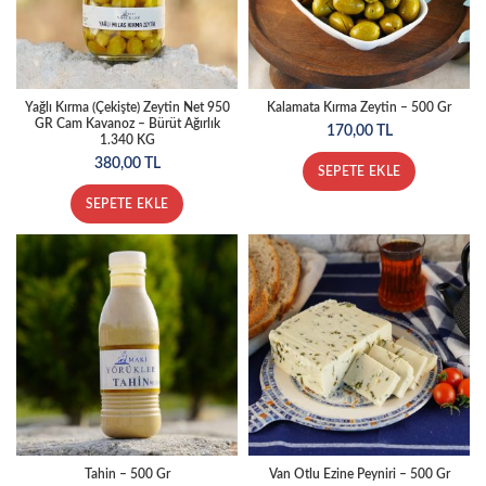
Yağlı Kırma (Çekişte) Zeytin Net 950
Kalamata Kırma Zeytin – 500 Gr
GR Cam Kavanoz – Bürüt Ağırlık
170,00
TL
1.340 KG
380,00
TL
SEPETE EKLE
SEPETE EKLE
Tahin – 500 Gr
Van Otlu Ezine Peyniri – 500 Gr