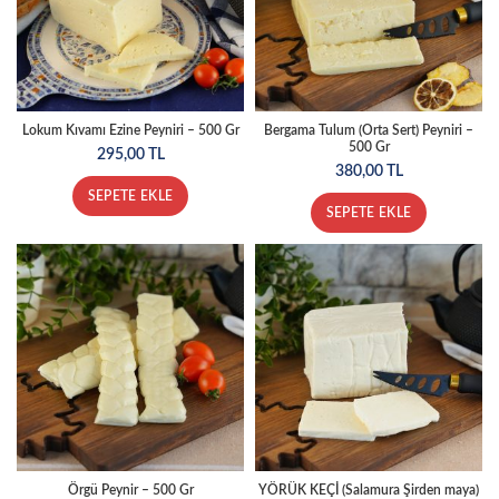
Lokum Kıvamı Ezine Peyniri – 500 Gr
Bergama Tulum (Orta Sert) Peyniri –
500 Gr
295,00
TL
380,00
TL
SEPETE EKLE
SEPETE EKLE
Örgü Peynir – 500 Gr
YÖRÜK KEÇİ (Salamura Şirden maya)