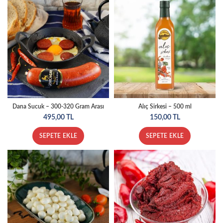
Dana Sucuk – 300-320 Gram Arası
Alıç Sirkesi – 500 ml
495,00
TL
150,00
TL
SEPETE EKLE
SEPETE EKLE