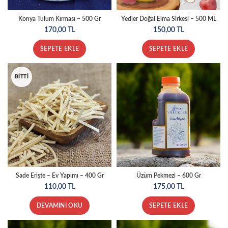
Konya Tulum Kırması – 500 Gr
Yedier Doğal Elma Sirkesi – 500 ML
170,00
TL
150,00
TL
SEPETE EKLE
SEPETE EKLE
BITTI
Sade Erişte – Ev Yapımı – 400 Gr
Üzüm Pekmezi – 600 Gr
110,00
TL
175,00
TL
DEVAMINI OKU
SEPETE EKLE