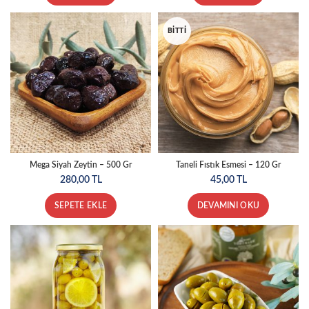
BITTI
Mega Siyah Zeytin – 500 Gr
Taneli Fıstık Esmesi – 120 Gr
280,00
TL
45,00
TL
SEPETE EKLE
DEVAMINI OKU