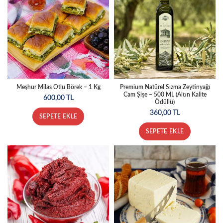
Meşhur Milas Otlu Börek – 1 Kg
Premium Natürel Sızma Zeytinyağı
Cam Şişe – 500 ML (Altın Kalite
600,00
TL
Ödüllü)
360,00
TL
SEPETE EKLE
SEPETE EKLE