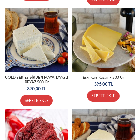
GOLD SERİES ŞİRDEN MAYA T.YAĞLI
Eski Kars Kaşarı – 500 Gr
BEYAZ 500 Gr
395,00
TL
370,00
TL
SEPETE EKLE
SEPETE EKLE