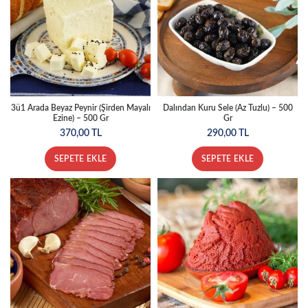
3ü1 Arada Beyaz Peynir (Şirden Mayalı
Dalından Kuru Sele (Az Tuzlu) – 500
Ezine) – 500 Gr
Gr
370,00
TL
290,00
TL
SEPETE EKLE
SEPETE EKLE