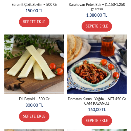
Edremit Çizik Zeytin – 500 Gr
Karakovan Petek Balı – (1.150-1.250
gr arası)
150,00
TL
1.380,00
TL
SEPETE EKLE
SEPETE EKLE
Dil Peyniri – 500 Gr
Domates Kurusu Yağda – NET 450 Gr
CAM KAVANOZ
300,00
TL
160,00
TL
SEPETE EKLE
SEPETE EKLE