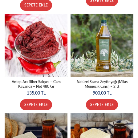
SEPETE EKLE
SEPETE EKLE
Antep Acı Biber Salçası – Cam
Natürel Sızma Zeytinyağı (Milas
Kavanoz – Net 480 Gr
Memecik Cinsi) – 2 Lt
135,00
TL
900,00
TL
SEPETE EKLE
SEPETE EKLE