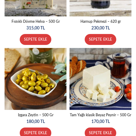
Fıstıklı Dövme Helva – 500 Gr
Harnup Pekmezi – 620 gr
315,00
TL
230,00
TL
SEPETE EKLE
SEPETE EKLE
Izgara Zeytin – 500 Gr
Tam Yağlı klasik Beyaz Peynir – 500 Gr
180,00
TL
170,00
TL
SEPETE EKLE
SEPETE EKLE