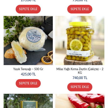
295,00
TL
750,00
TL
SEPETE EKLE
SEPETE EKLE
Yayık Tereyağı – 500 Gr
Milas Yağlı Kırma Zeytin (Çekiçte) – 2
KG
425,00
TL
740,00
TL
SEPETE EKLE
SEPETE EKLE