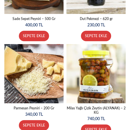
Sade Sepet Peyniri – 500 Gr
Dut Pekmezi – 620 gr
400,00
TL
230,00
TL
SEPETE EKLE
SEPETE EKLE
Parmesan Peyniri – 200 Gr
Milas Yağlı Çizik Zeytin (ALYANAK) – 2
KG
340,00
TL
740,00
TL
SEPETE EKLE
SEPETE EKLE