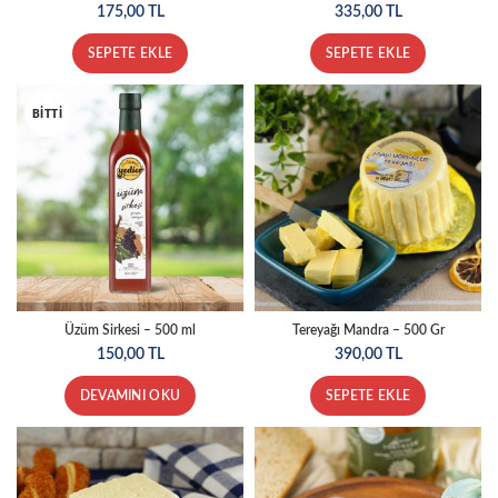
175,00
TL
335,00
TL
SEPETE EKLE
SEPETE EKLE
BITTI
Üzüm Sirkesi – 500 ml
Tereyağı Mandra – 500 Gr
150,00
TL
390,00
TL
DEVAMINI OKU
SEPETE EKLE