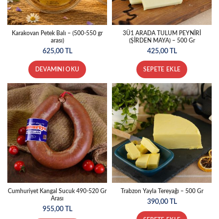
Karakovan Petek Balı – (500-550 gr
3Ü1 ARADA TULUM PEYNİRİ
arası)
(ŞİRDEN MAYA) – 500 Gr
625,00
TL
425,00
TL
DEVAMINI OKU
SEPETE EKLE
Cumhuriyet Kangal Sucuk 490-520 Gr
Trabzon Yayla Tereyağı – 500 Gr
Arası
390,00
TL
955,00
TL