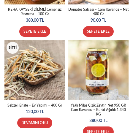
REHA KAYSERİ DİLİMLİ Çemensiz
Domates Salçası – Cam Kavanoz – Net
Pastırma – 100 Gr
480 Gr
380,00
TL
90,00
TL
SEPETE EKLE
SEPETE EKLE
BITTI
Sebzeli Erişte – Ev Yapımı – 400 Gr
Yağlı Milas Çizik Zeytin Net 950 GR
Cam Kavanoz – Bürüt Ağırlık 1.340
120,00
TL
KG
380,00
TL
DEVAMINI OKU
SEPETE EKLE