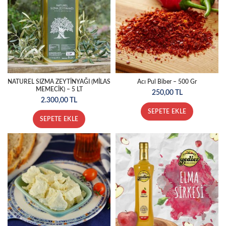
NATUREL SIZMA ZEYTİNYAĞI (MİLAS
Acı Pul Biber – 500 Gr
MEMECİK) – 5 LT
250,00
TL
2.300,00
TL
SEPETE EKLE
SEPETE EKLE