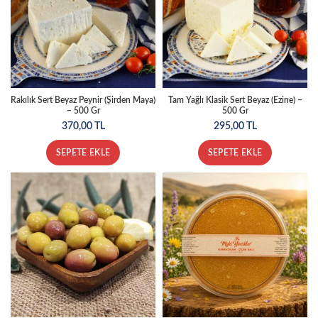
Rakılık Sert Beyaz Peynir (Şirden Maya)
Tam Yağlı Klasik Sert Beyaz (Ezine) –
– 500 Gr
500 Gr
370,00
TL
295,00
TL
SEPETE EKLE
SEPETE EKLE