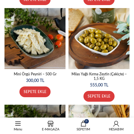
Mini Örgü Peyniri – 500 Gr
Milas Yağlı Kırma Zeytin (Çekiçte) –
1,5 KG
300,00
TL
555,00
TL
SEPETE EKLE
SEPETE EKLE
0
Menu
E-MAĞAZA
SEPETİM
HESABIM