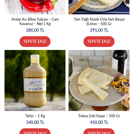
Antep Acı Biber Salçası – Cam
Tam Yağlı Klasik Orta Sert Beyaz
Kavanoz – Net 1 Kg
(Ezine) – 500 Gr
280,00
TL
295,00
TL
SEPETE EKLE
SEPETE EKLE
Tahin – 1 Kg
Trakya Eski Kaşar – 500 Gr
340,00
TL
450,00
TL
SEPETE EKLE
SEPETE EKLE