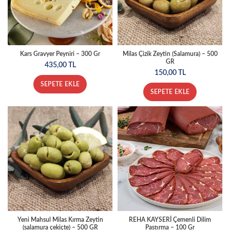
Kars Gravyer Peyniri – 300 Gr
Milas Çizik Zeytin (Salamura) – 500
GR
435,00
TL
150,00
TL
SEPETE EKLE
SEPETE EKLE
Yeni Mahsul Milas Kırma Zeytin
REHA KAYSERİ Çemenli Dilim
(salamura çekiçte) – 500 GR
Pastırma – 100 Gr