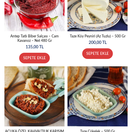
Antep Tatlı Biber Salçası – Cam
Taze Köy Peyniri (Az Tuzlu) – 500 Gr
Kavanoz – Net 480 Gr
200,00
TL
135,00
TL
SEPETE EKLE
SEPETE EKLE
ACUKA ÖZEL KAHVALTILIK KARIŞIM
Taze Çökelek – 500 Gr