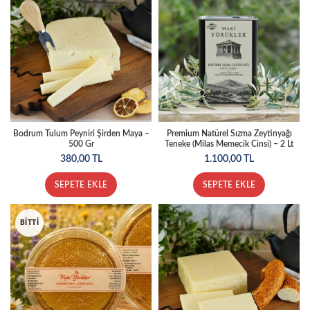
Bodrum Tulum Peyniri Şirden Maya –
Premium Natürel Sızma Zeytinyağı
500 Gr
Teneke (Milas Memecik Cinsi) – 2 Lt
380,00
TL
1.100,00
TL
SEPETE EKLE
SEPETE EKLE
BITTI