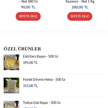
– Net 480 Gr
Kavanoz – Net 1 Kg
90,00
TL
280,00
TL
SEPETE EKLE
SEPETE EKLE
ÖZEL ÜRÜNLER
Eski Kars Kaşarı - 500 Gr
395,00
TL
Fıstıklı Dövme Helva - 500 Gr
315,00
TL
Trakya Eski Kaşar - 500 Gr