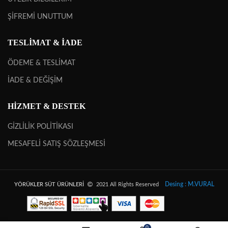
ŞİFREMİ UNUTTUM
TESLİMAT & İADE
ÖDEME & TESLİMAT
İADE & DEĞİŞİM
HİZMET & DESTEK
GİZLİLİK POLİTİKASI
MESAFELİ SATIŞ SÖZLEŞMESİ
Desing : M.VURAL
YÖRÜKLER SÜT ÜRÜNLERİ
2021 All Rights Reserved
0