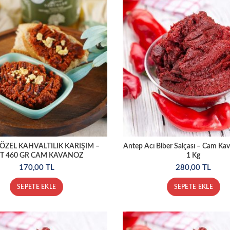
ÖZEL KAHVALTILIK KARIŞIM –
Antep Acı Biber Salçası – Cam Ka
T 460 GR CAM KAVANOZ
1 Kg
170,00
TL
280,00
TL
SEPETE EKLE
SEPETE EKLE