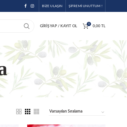
BİZE ULAŞIN
ŞİFREMİ UNUTTUM !
0
GIRIŞ YAP / KAYIT OL
0,00
TL
a