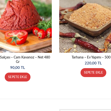
Salçası – Cam Kavanoz – Net 480
Tarhana – Ev Yapımı – 500
Gr
220,00
TL
90,00
TL
SEPETE EKLE
SEPETE EKLE