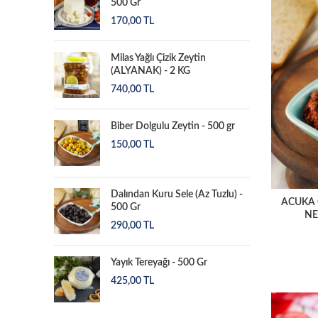
500 Gr
170,00
TL
Milas Yağlı Çizik Zeytin
(ALYANAK) - 2 KG
740,00
TL
Biber Dolgulu Zeytin - 500 gr
150,00
TL
Dalından Kuru Sele (Az Tuzlu) -
ACUKA 
500 Gr
NE
290,00
TL
Yayık Tereyağı - 500 Gr
425,00
TL