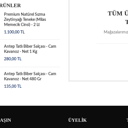
ÜRÜNLER
TÜM Ü
Premium Natürel Sızma
Zeytinyağı Teneke (Milas
Memecik Cinsi) - 2 Lt
1.100,00
TL
Mağazalarımız
Antep Tatlı Biber Salçası - Cam
Kavanoz - Net 1 Kg
280,00
TL
Antep Tatlı Biber Salçası - Cam
Kavanoz - Net 480 Gr
135,00
TL
LAŞIN
ÜYELİK