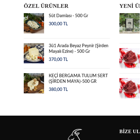
ÖZEL ÜRÜNLER
YENİ 
Süt Damlası - 500 Gr
300,00
TL
3ü1 Arada Beyaz Peynir (Şirden
Mayalı Ezine) - 500 Gr
370,00
TL
KEÇİ BERGAMA TULUM SERT
(ŞİRDEN MAYA)-500 GR
380,00
TL
BIZE U