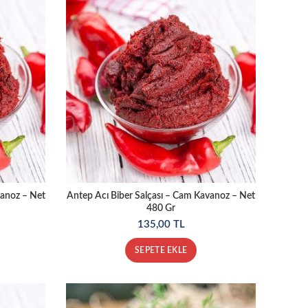
vanoz – Net
Antep Acı Biber Salçası – Cam Kavanoz – Net
480 Gr
135,00
TL
SEPETE EKLE