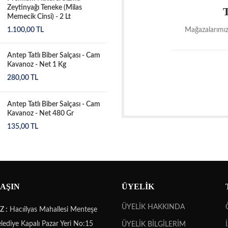
Zeytinyağı Teneke (Milas
Memecik Cinsi) - 2 Lt
1.100,00
TL
Mağazalarımız
Antep Tatlı Biber Salçası - Cam
Kavanoz - Net 1 Kg
280,00
TL
Antep Tatlı Biber Salçası - Cam
Kavanoz - Net 480 Gr
135,00
TL
LAŞIN
ÜYELİK
ÜYELİK HAKKINDA
 :
Hacıilyas Mahallesi Menteşe
lediye Kapalı Pazar Yeri No:15
ÜYELİK BİLGİLERİM