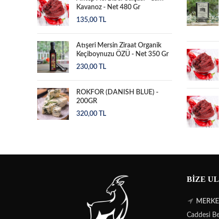
Kavanoz - Net 480 Gr
135,00
TL
Atışeri Mersin Ziraat Organik
Keçiboynuzu ÖZÜ - Net 350 Gr
230,00
TL
ROKFOR (DANISH BLUE) -
200GR
320,00
TL
BIZE U
MERKEZ
Caddesi Be