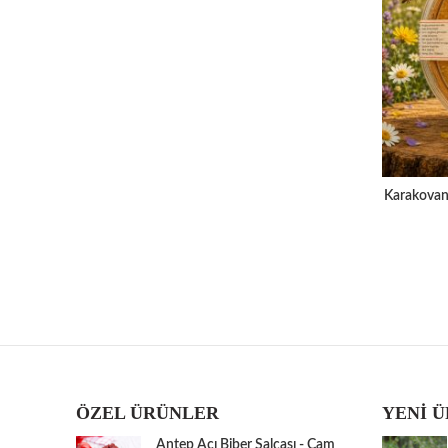
Karakovan 
ÖZEL ÜRÜNLER
YENİ 
Antep Acı Biber Salçası - Cam