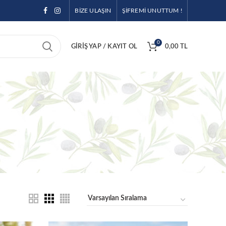
BİZE ULAŞIN
ŞİFREMİ UNUTTUM !
0
GIRIŞ YAP / KAYIT OL
0,00
TL