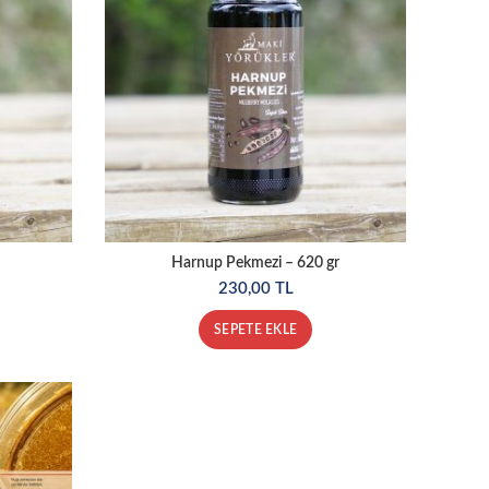
Harnup Pekmezi – 620 gr
230,00
TL
SEPETE EKLE