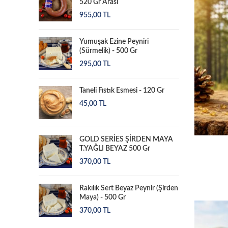
520 Gr Arası
955,00
TL
Yumuşak Ezine Peyniri
(Sürmelik) - 500 Gr
295,00
TL
Taneli Fıstık Esmesi - 120 Gr
45,00
TL
GOLD SERİES ŞİRDEN MAYA
T.YAĞLI BEYAZ 500 Gr
370,00
TL
Rakılık Sert Beyaz Peynir (Şirden
Maya) - 500 Gr
370,00
TL