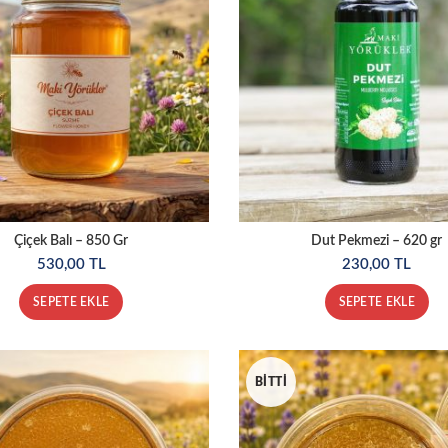
Çiçek Balı – 850 Gr
Dut Pekmezi – 620 gr
530,00
TL
230,00
TL
SEPETE EKLE
SEPETE EKLE
BITTI