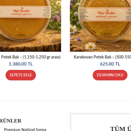
Petek Balı – (1.150-1.250 gr arası)
Karakovan Petek Balı – (500-550 
1.380,00
TL
625,00
TL
SEPETE EKLE
DEVAMINI OKU
ÜRÜNLER
TÜM Ü
Premium Natürel Sızma