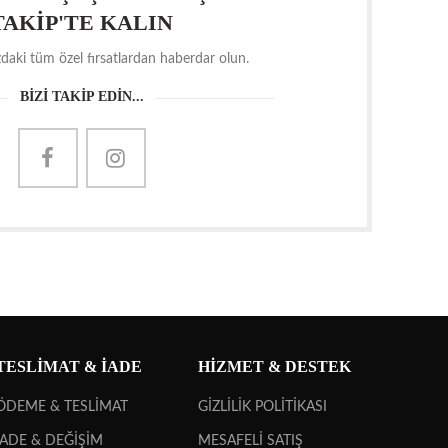
TAKİP'TE KALIN
daki tüm özel fırsatlardan haberdar olun.
BİZİ TAKİP EDİN...
TESLİMAT & İADE
HİZMET & DESTEK
ÖDEME & TESLİMAT
GİZLİLİK POLİTİKASI
İADE & DEĞİŞİM
MESAFELİ SATIŞ