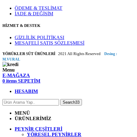
ÖDEME & TESLİMAT
İADE & DEĞİŞİM
HİZMET & DESTEK
GİZLİLİK POLİTİKASI
MESAFELİ SATIŞ SÖZLEŞMESİ
YÖRÜKLER SÜT ÜRÜNLERİ
2021 All Rights Reserved
Desing :
M.VURAL
Menu
E-MAĞAZA
0
items
SEPETİM
HESABIM
Search33
MENÜ
ÜRÜNLERİMİZ
PEYNİR ÇEŞİTLERİ
YÖRESEL PEYNİRLER