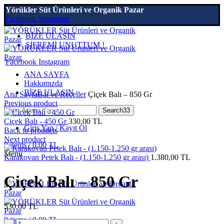
Yörükler Süt Ürünleri ve Organik Pazar
Facebook
Instagram
BİZE ULAŞIN
ŞİFREMİ UNUTTUM !
Facebook
Instagram
ANA SAYFA
Hakkımızda
Click to enlarge
BİZE ULAŞIN
Ana Sayfa
Bal ve Reçeller
Çiçek Balı – 850 Gr
Previous product
Search33
Çiçek Balı - 450 Gr
330,00
TL
Giriş Yap / Kayıt Ol
Back to products
Next product
0
items
/
0,00
TL
Menu
Karakovan Petek Balı - (1.150-1.250 gr arası)
1.380,00
TL
Çiçek Balı – 850 Gr
530,00
TL
0
items
/
0,00
TL
Miktar