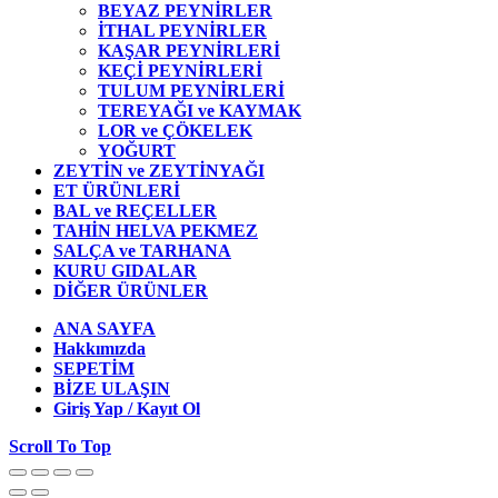
BEYAZ PEYNİRLER
İTHAL PEYNİRLER
KAŞAR PEYNİRLERİ
KEÇİ PEYNİRLERİ
TULUM PEYNİRLERİ
TEREYAĞI ve KAYMAK
LOR ve ÇÖKELEK
YOĞURT
ZEYTİN ve ZEYTİNYAĞI
ET ÜRÜNLERİ
BAL ve REÇELLER
TAHİN HELVA PEKMEZ
SALÇA ve TARHANA
KURU GIDALAR
DİĞER ÜRÜNLER
ANA SAYFA
Hakkımızda
SEPETİM
BİZE ULAŞIN
Giriş Yap / Kayıt Ol
Scroll To Top