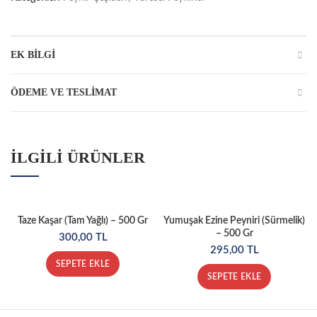
EK BILGI
ÖDEME VE TESLIMAT
İLGILI ÜRÜNLER
Taze Kaşar (Tam Yağlı) – 500 Gr
Yumuşak Ezine Peyniri (Sürmelik)
– 500 Gr
300,00
TL
295,00
TL
SEPETE EKLE
SEPETE EKLE