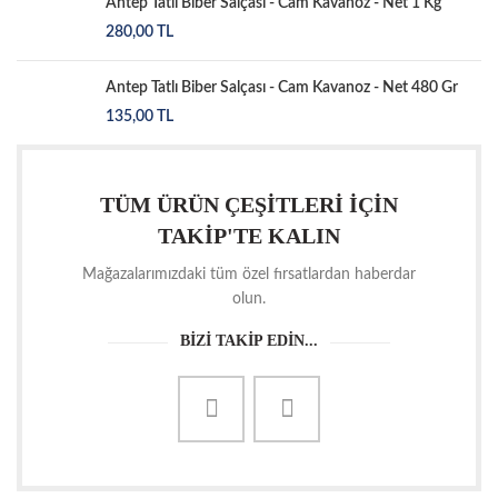
Antep Tatlı Biber Salçası - Cam Kavanoz - Net 1 Kg
280,00
TL
Antep Tatlı Biber Salçası - Cam Kavanoz - Net 480 Gr
135,00
TL
TÜM ÜRÜN ÇEŞİTLERİ İÇİN
TAKİP'TE KALIN
Mağazalarımızdaki tüm özel fırsatlardan haberdar
olun.
BİZİ TAKİP EDİN...