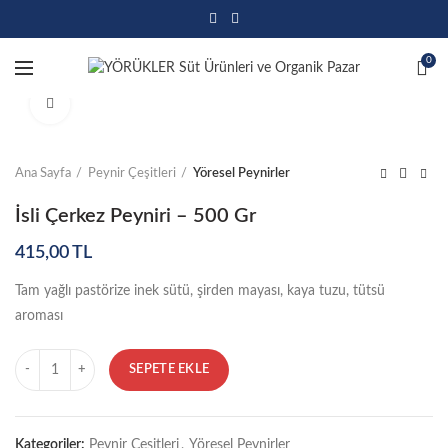
0
Click to enlarge
Ana Sayfa
Peynir Çeşitleri
Yöresel Peynirler
İsli Çerkez Peyniri – 500 Gr
415,00
TL
Tam yağlı pastörize inek sütü, şirden mayası, kaya tuzu, tütsü
aroması
Miktar
SEPETE EKLE
Kategoriler:
Peynir Çeşitleri
,
Yöresel Peynirler