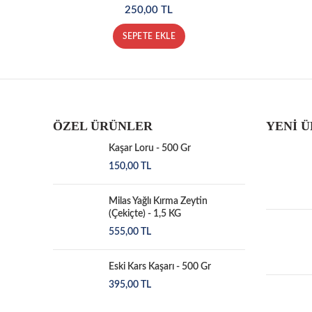
250,00
TL
SEPETE EKLE
ÖZEL ÜRÜNLER
YENİ 
Kaşar Loru - 500 Gr
150,00
TL
Milas Yağlı Kırma Zeytin
(Çekiçte) - 1,5 KG
555,00
TL
Eski Kars Kaşarı - 500 Gr
395,00
TL