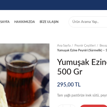
 SAYFA
HAKKIMIZDA
BİZE ULAŞIN
Ana Sayfa
Peynir Çeşitleri
Beyaz
Yumuşak Ezine Peyniri (Sürmelik) – 
Yumuşak Ezine
500 Gr
295,00
TL
Tam yağlı pastörize inek sütü, pey