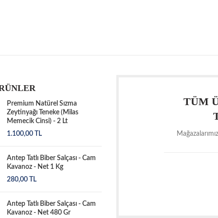
ÜRÜNLER
TÜM Ü
Premium Natürel Sızma
Zeytinyağı Teneke (Milas
Memecik Cinsi) - 2 Lt
1.100,00
TL
Mağazalarımız
Antep Tatlı Biber Salçası - Cam
Kavanoz - Net 1 Kg
280,00
TL
Antep Tatlı Biber Salçası - Cam
Kavanoz - Net 480 Gr