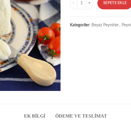
Miktar
SEPETE EKLE
Kategoriler:
Beyaz Peynirler
,
Peyni
EK BILGI
ÖDEME VE TESLIMAT