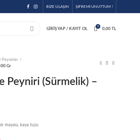
BİZE ULAŞIN
ŞİFREMİ UNUTTUM !
0
GIRIŞ YAP / KAYIT OL
0,00
TL
 Peynirler
500 Gr
 Peyniri (Sürmelik) –
nir mayası, kaya tuzu