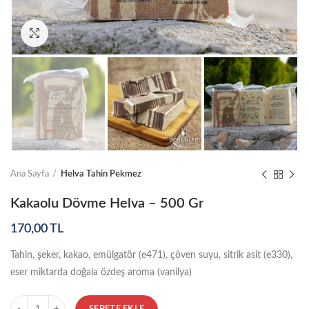
Click to enlarge
Ana Sayfa
Helva Tahin Pekmez
Kakaolu Dövme Helva – 500 Gr
170,00
TL
Tahin, şeker, kakao, emülgatör (e471), çöven suyu, sitrik asit (e330),
eser miktarda doğala özdeş aroma (vanilya)
Miktar