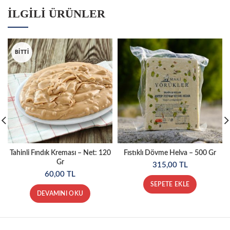
İLGILI ÜRÜNLER
BITTI
Tahinli Fındık Kreması – Net: 120
Fıstıklı Dövme Helva – 500 Gr
Gr
315,00
TL
60,00
TL
SEPETE EKLE
DEVAMINI OKU