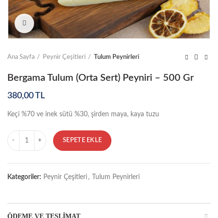
Click to enlarge
Ana Sayfa
Peynir Çeşitleri
Tulum Peynirleri
Bergama Tulum (Orta Sert) Peyniri – 500 Gr
380,00
TL
Keçi %70 ve inek sütü %30, şirden maya, kaya tuzu
Miktar
SEPETE EKLE
Kategoriler:
Peynir Çeşitleri
,
Tulum Peynirleri
ÖDEME VE TESLIMAT